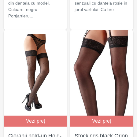
din dantela cu model.
senzuali cu dantela rosie in
Culoare: negru.
jurul varfului. Cu bre...
Portjartieru...
Vezi preț
Vezi preț
Ciorapii hold-up Hold-
Stockings black Orion