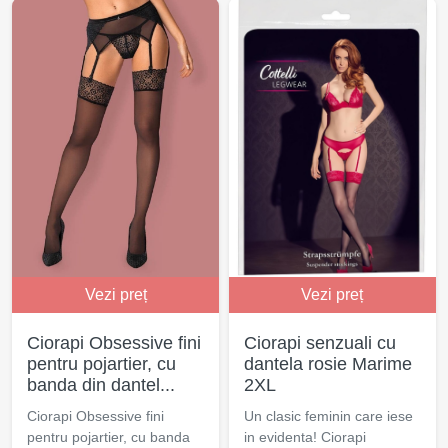
Vezi preț
Vezi preț
Ciorapi Obsessive fini
Ciorapi senzuali cu
pentru pojartier, cu
dantela rosie Marime
banda din dantel...
2XL
Ciorapi Obsessive fini
Un clasic feminin care iese
pentru pojartier, cu banda
in evidenta! Ciorapi