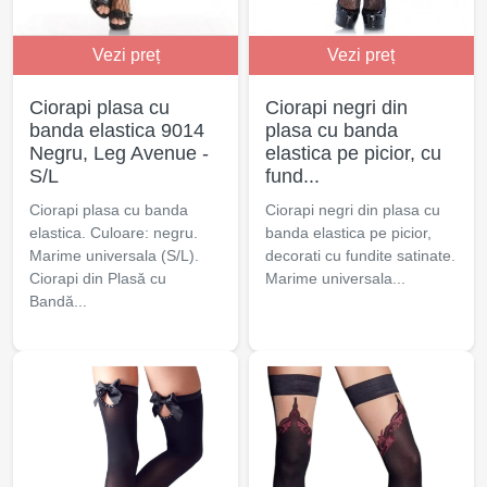
Vezi preț
Vezi preț
Ciorapi plasa cu
Ciorapi negri din
banda elastica 9014
plasa cu banda
Negru, Leg Avenue -
elastica pe picior, cu
S/L
fund...
Ciorapi plasa cu banda
Ciorapi negri din plasa cu
elastica. Culoare: negru.
banda elastica pe picior,
Marime universala (S/L).
decorati cu fundite satinate.
Ciorapi din Plasă cu
Marime universala...
Bandă...