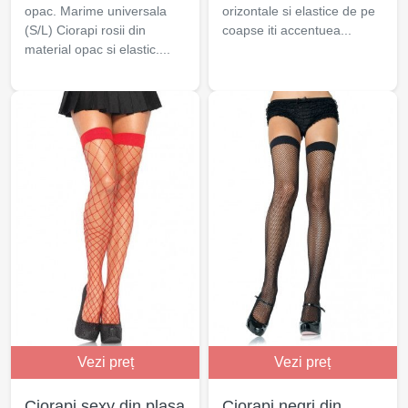
opac. Marime universala
orizontale si elastice de pe
(S/L) Ciorapi rosii din
coapse iti accentuea...
material opac si elastic....
Vezi preț
Vezi preț
Ciorapi sexy din plasa
Ciorapi negri din