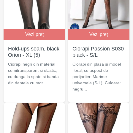
Vezi preț
Vezi preț
Hold-ups seam, black
Ciorapi Passion S030
Orion - XL (5)
black - S/L
Ciorapi negri din material
Ciorapi din plasa si model
semitransparent si elastic,
floral, cu aspect de
cu dunga la spate si banda
portjartier. Marime
din dantela cu mot...
universala (S-L). Culoare:
negru...