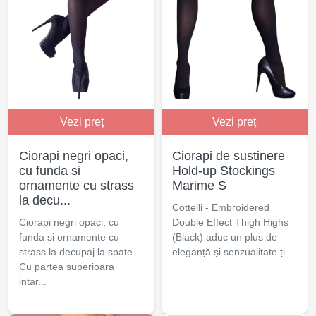
Vezi preț
Vezi preț
Ciorapi negri opaci,
Ciorapi de sustinere
cu funda si
Hold-up Stockings
ornamente cu strass
Marime S
la decu...
Cottelli - Embroidered
Ciorapi negri opaci, cu
Double Effect Thigh Highs
funda si ornamente cu
(Black) aduc un plus de
strass la decupaj la spate.
eleganță și senzualitate ți...
Cu partea superioara
intar...