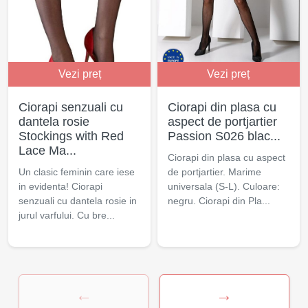
Vezi preț
Vezi preț
Ciorapi senzuali cu
Ciorapi din plasa cu
dantela rosie
aspect de portjartier
Stockings with Red
Passion S026 blac...
Lace Ma...
Ciorapi din plasa cu aspect
Un clasic feminin care iese
de portjartier. Marime
in evidenta! Ciorapi
universala (S-L). Culoare:
senzuali cu dantela rosie in
negru. Ciorapi din Pla...
jurul varfului. Cu bre...
←
→