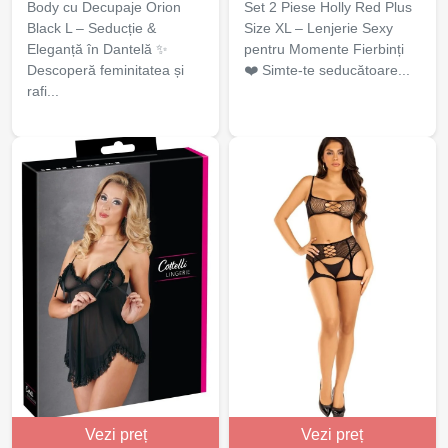
Body cu Decupaje Orion
Set 2 Piese Holly Red Plus
Black L – Seducție &
Size XL – Lenjerie Sexy
Eleganță în Dantelă ✨
pentru Momente Fierbinți
Descoperă feminitatea și
❤️ Simte-te seducătoare...
rafi...
Vezi preț
Vezi preț