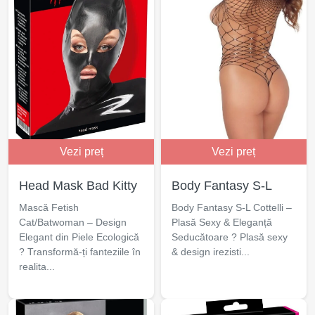
Vezi preț
Vezi preț
Head Mask Bad Kitty
Body Fantasy S-L
Mască Fetish
Body Fantasy S-L Cottelli –
Cat/Batwoman – Design
Plasă Sexy & Eleganță
Elegant din Piele Ecologică
Seducătoare ? Plasă sexy
? Transformă-ți fanteziile în
& design irezisti...
realita...