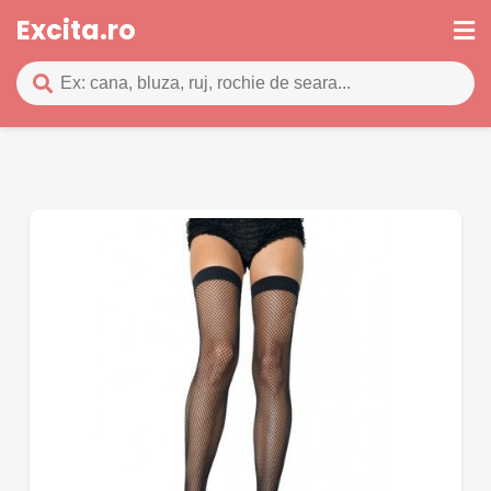
Excita.ro