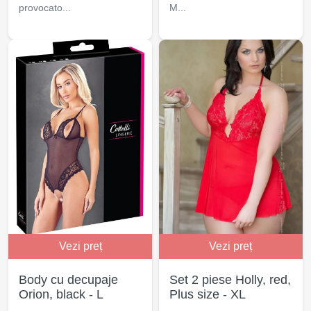
provocato...
M...
Vezi preț
Vezi preț
Body cu decupaje
Set 2 piese Holly, red,
Orion, black - L
Plus size - XL