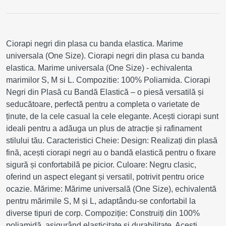
Ciorapi negri din plasa cu banda elastica. Marime
universala (One Size). Ciorapi negri din plasa cu banda
elastica. Marime universala (One Size) - echivalenta
marimilor S, M si L. Compozitie: 100% Poliamida. Ciorapi
Negri din Plasă cu Bandă Elastică – o piesă versatilă și
seducătoare, perfectă pentru a completa o varietate de
ținute, de la cele casual la cele elegante. Acești ciorapi sunt
ideali pentru a adăuga un plus de atracție și rafinament
stilului tău. Caracteristici Cheie: Design: Realizați din plasă
fină, acești ciorapi negri au o bandă elastică pentru o fixare
sigură și confortabilă pe picior. Culoare: Negru clasic,
oferind un aspect elegant și versatil, potrivit pentru orice
ocazie. Mărime: Mărime universală (One Size), echivalentă
pentru mărimile S, M și L, adaptându-se confortabil la
diverse tipuri de corp. Compoziție: Construiți din 100%
poliamidă, asigurând elasticitate și durabilitate. Acești