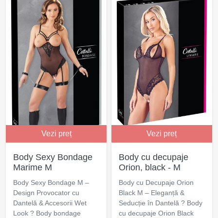
Vezi preț
Vezi preț
Body Sexy Bondage
Body cu decupaje
Marime M
Orion, black - M
Body Sexy Bondage M –
Body cu Decupaje Orion
Design Provocator cu
Black M – Eleganță &
Dantelă & Accesorii Wet
Seducție în Dantelă ? Body
Look ? Body bondage
cu decupaje Orion Black