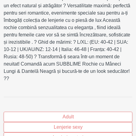
un efect natural și atrăgător ? Versatilitate maximă: perfectă
pentru seri romantice, evenimente speciale sau pentru a-ți
îmbogăți colecția de lenjerie cu o piesă de lux Această
rochie combină senzualitatea cu eleganța , fiind ideală
pentru femeile care vor să se simtă încrezătoare, sofisticate
și irezistibile . ? Ghid de mărimi: ? L/XL: (EU: 40-42 | SUA:
10-12 | UK/AU/NZ: 12-14 | Italia: 46-48 | Franța: 40-42 |
Rusia: 48-50) ? Transformă-ți seara într-un moment de
neuitat! Comandă acum SUBBLIME Rochie cu Mâneci
Lungi & Dantelă Neagră și bucură-te de un look seducător!
??
Adult
Lenjerie sexy