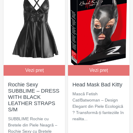
Vezi preț
Vezi preț
Rochie Sexy
Head Mask Bad Kitty
SUBBLIME – DRESS
Mască Fetish
WITH BLACK
Cat/Batwoman – Design
LEATHER STRAPS
Elegant din Piele Ecologică
S/M
? Transformă-ți fanteziile în
SUBBLIME Rochie cu
realita...
Bretele din Piele Neagră –
Rochie Sexy cu Bretele