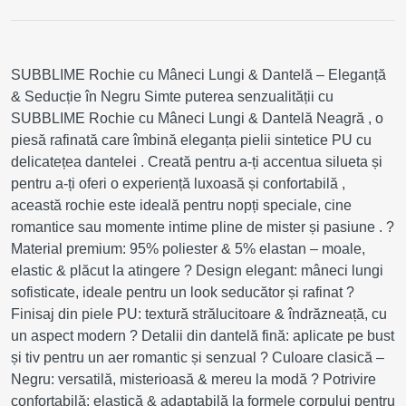
SUBBLIME Rochie cu Mâneci Lungi & Dantelă – Eleganță
& Seducție în Negru Simte puterea senzualității cu
SUBBLIME Rochie cu Mâneci Lungi & Dantelă Neagră , o
piesă rafinată care îmbină eleganța pielii sintetice PU cu
delicatețea dantelei . Creată pentru a-ți accentua silueta și
pentru a-ți oferi o experiență luxoasă și confortabilă ,
această rochie este ideală pentru nopți speciale, cine
romantice sau momente intime pline de mister și pasiune . ?
Material premium: 95% poliester & 5% elastan – moale,
elastic & plăcut la atingere ? Design elegant: mâneci lungi
sofisticate, ideale pentru un look seducător și rafinat ?
Finisaj din piele PU: textură strălucitoare & îndrăzneață, cu
un aspect modern ? Detalii din dantelă fină: aplicate pe bust
și tiv pentru un aer romantic și senzual ? Culoare clasică –
Negru: versatilă, misterioasă & mereu la modă ? Potrivire
confortabilă: elastică & adaptabilă la formele corpului pentru