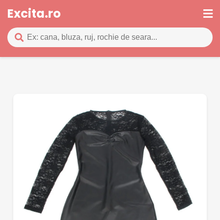
Excita.ro