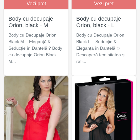
Vezi preț
Vezi preț
Body cu decupaje
Body cu decupaje
Orion, black - M
Orion, black - L
Body cu Decupaje Orion
Body cu Decupaje Orion
Black M – Eleganță &
Black L – Seducție &
Seducție în Dantelă ? Body
Eleganță în Dantelă ✨
cu decupaje Orion Black
Descoperă feminitatea și
M...
rafi...