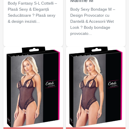
Marime M
Body Fantasy S-L Cottelli –
Plasă Sexy & Eleganță
Body Sexy Bondage M –
Seducătoare ? Plasă sexy
Design Provocator cu
& design irezisti...
Dantelă & Accesorii Wet
Look ? Body bondage
provocato...