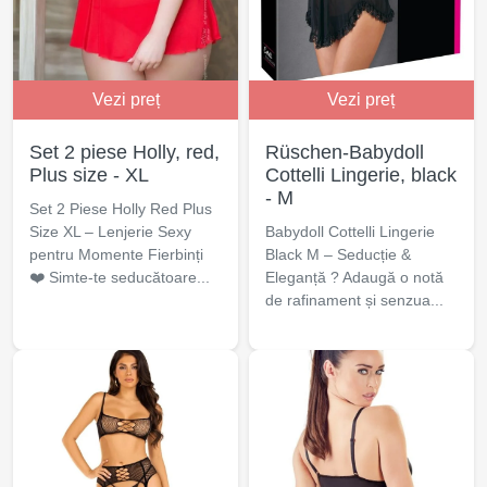
Vezi preț
Vezi preț
Set 2 piese Holly, red,
Rüschen-Babydoll
Plus size - XL
Cottelli Lingerie, black
- M
Set 2 Piese Holly Red Plus
Size XL – Lenjerie Sexy
Babydoll Cottelli Lingerie
pentru Momente Fierbinți
Black M – Seducție &
❤️ Simte-te seducătoare...
Eleganță ? Adaugă o notă
de rafinament și senzua...