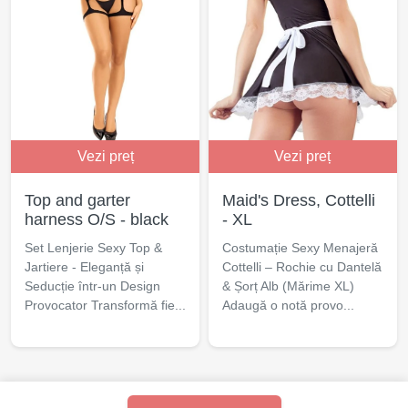
Vezi preț
Vezi preț
Top and garter
Maid's Dress, Cottelli
harness O/S - black
- XL
Set Lenjerie Sexy Top &
Costumație Sexy Menajeră
Jartiere - Eleganță și
Cottelli – Rochie cu Dantelă
Seducție într-un Design
& Șorț Alb (Mărime XL)
Provocator Transformă fie...
Adaugă o notă provo...