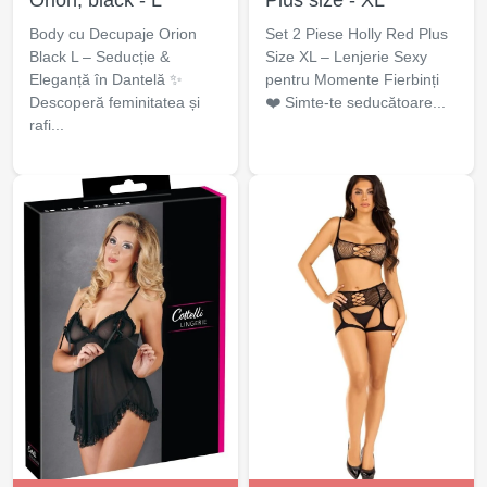
Orion, black - L
Plus size - XL
Body cu Decupaje Orion
Set 2 Piese Holly Red Plus
Black L – Seducție &
Size XL – Lenjerie Sexy
Eleganță în Dantelă ✨
pentru Momente Fierbinți
Descoperă feminitatea și
❤️ Simte-te seducătoare...
rafi...