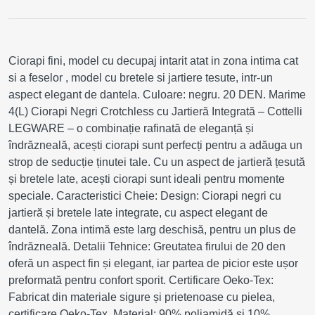
Ciorapi fini, model cu decupaj intarit atat in zona intima cat
si a feselor , model cu bretele si jartiere tesute, intr-un
aspect elegant de dantela. Culoare: negru. 20 DEN. Marime
4(L) Ciorapi Negri Crotchless cu Jartieră Integrată – Cottelli
LEGWARE – o combinație rafinată de eleganță și
îndrăzneală, acești ciorapi sunt perfecți pentru a adăuga un
strop de seducție ținutei tale. Cu un aspect de jartieră țesută
și bretele late, acești ciorapi sunt ideali pentru momente
speciale. Caracteristici Cheie: Design: Ciorapi negri cu
jartieră și bretele late integrate, cu aspect elegant de
dantelă. Zona intimă este larg deschisă, pentru un plus de
îndrăzneală. Detalii Tehnice: Greutatea firului de 20 den
oferă un aspect fin și elegant, iar partea de picior este ușor
preformată pentru confort sporit. Certificare Oeko-Tex:
Fabricat din materiale sigure și prietenoase cu pielea,
certificare Oeko-Tex. Material: 90% poliamidă și 10%