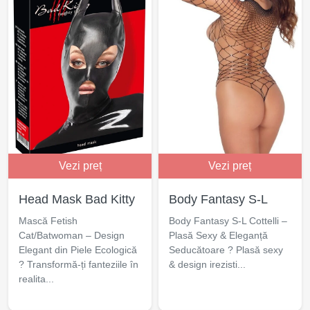
Vezi preț
Vezi preț
Head Mask Bad Kitty
Body Fantasy S-L
Mască Fetish
Body Fantasy S-L Cottelli –
Cat/Batwoman – Design
Plasă Sexy & Eleganță
Elegant din Piele Ecologică
Seducătoare ? Plasă sexy
? Transformă-ți fanteziile în
& design irezisti...
realita...