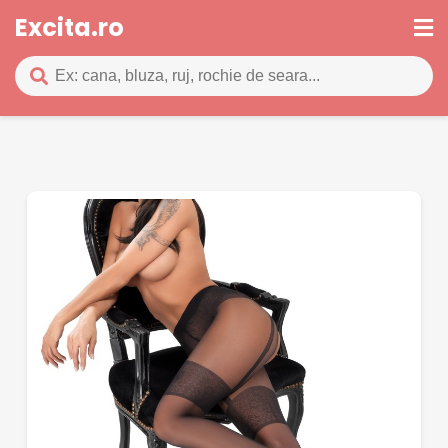
Excita.ro