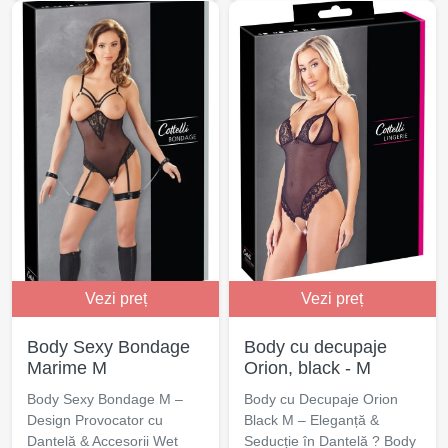
Vezi preț
Vezi preț
Body Sexy Bondage
Body cu decupaje
Marime M
Orion, black - M
Body Sexy Bondage M –
Body cu Decupaje Orion
Design Provocator cu
Black M – Eleganță &
Dantelă & Accesorii Wet
Seducție în Dantelă ? Body