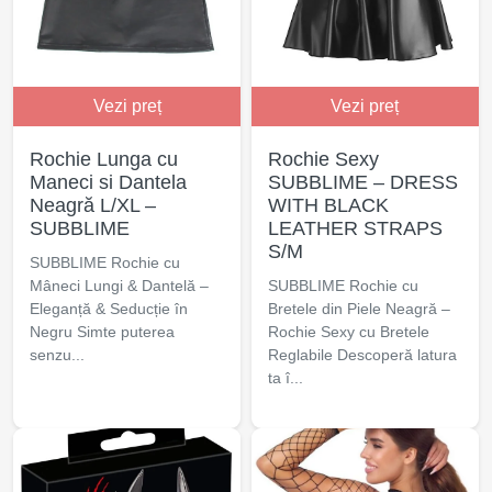
Vezi preț
Vezi preț
Rochie Lunga cu
Rochie Sexy
Maneci si Dantela
SUBBLIME – DRESS
Neagră L/XL –
WITH BLACK
SUBBLIME
LEATHER STRAPS
S/M
SUBBLIME Rochie cu
Mâneci Lungi & Dantelă –
SUBBLIME Rochie cu
Eleganță & Seducție în
Bretele din Piele Neagră –
Negru Simte puterea
Rochie Sexy cu Bretele
senzu...
Reglabile Descoperă latura
ta î...