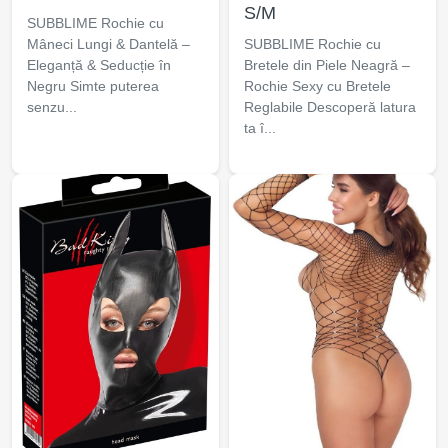
S/M
SUBBLIME Rochie cu
Mâneci Lungi & Dantelă –
SUBBLIME Rochie cu
Eleganță & Seducție în
Bretele din Piele Neagră –
Negru Simte puterea
Rochie Sexy cu Bretele
senzu...
Reglabile Descoperă latura
ta î...