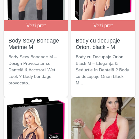
Vezi preț
Vezi preț
Body Sexy Bondage
Body cu decupaje
Marime M
Orion, black - M
Body Sexy Bondage M –
Body cu Decupaje Orion
Design Provocator cu
Black M – Eleganță &
Dantelă & Accesorii Wet
Seducție în Dantelă ? Body
Look ? Body bondage
cu decupaje Orion Black
provocato...
M...