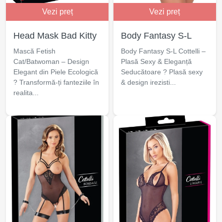
Vezi preț
Vezi preț
Head Mask Bad Kitty
Body Fantasy S-L
Mască Fetish
Body Fantasy S-L Cottelli –
Cat/Batwoman – Design
Plasă Sexy & Eleganță
Elegant din Piele Ecologică
Seducătoare ? Plasă sexy
? Transformă-ți fanteziile în
& design irezisti...
realita...