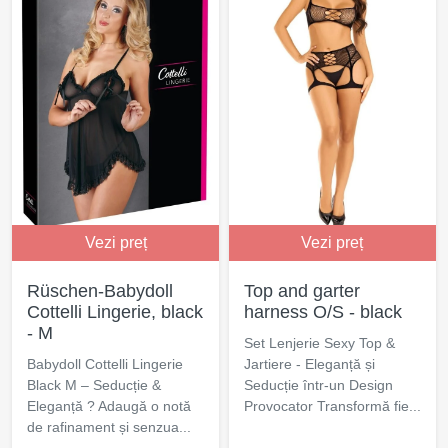
Vezi preț
Vezi preț
Rüschen-Babydoll
Top and garter
Cottelli Lingerie, black
harness O/S - black
- M
Set Lenjerie Sexy Top &
Babydoll Cottelli Lingerie
Jartiere - Eleganță și
Black M – Seducție &
Seducție într-un Design
Eleganță ? Adaugă o notă
Provocator Transformă fie...
de rafinament și senzua...