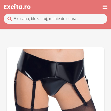
Excita.ro