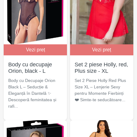
Vezi preț
Vezi preț
Body cu decupaje
Set 2 piese Holly, red,
Orion, black - L
Plus size - XL
Body cu Decupaje Orion
Set 2 Piese Holly Red Plus
Black L – Seducție &
Size XL – Lenjerie Sexy
Eleganță în Dantelă ✨
pentru Momente Fierbinți
Descoperă feminitatea și
❤️ Simte-te seducătoare...
rafi...