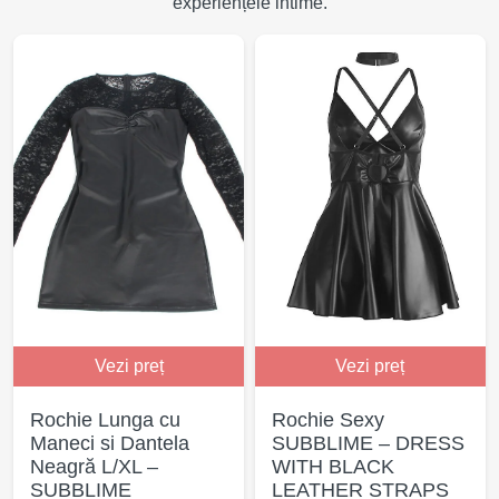
experiențele intime.
Vezi preț
Vezi preț
Rochie Lunga cu
Rochie Sexy
Maneci si Dantela
SUBBLIME – DRESS
Neagră L/XL –
WITH BLACK
SUBBLIME
LEATHER STRAPS