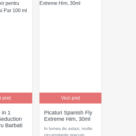
i preț
Vezi preț
 in 1
Picaturi Spanish Fly
Seduction
Extreme Him, 30ml
ru Barbati
In lumea de astazi, multe
circumstante precum