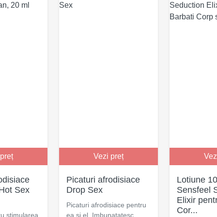
preț
Vezi preț
Vez
rodisiace
Picaturi afrodisiace
Lotiune 10
 Hot Sex
Drop Sex
Sensfeel 
Elixir pent
Picaturi afrodisiace pentru
Cor...
ru stimularea
ea si el. Imbunatatesc