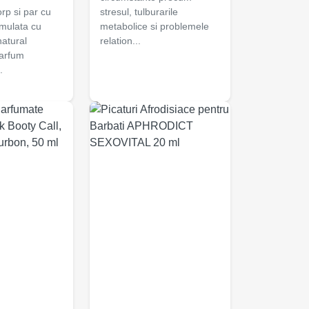
rp si par cu
stresul, tulburarile
rmulata cu
metabolice si problemele
natural
relation...
parfum
.