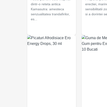
dintr-o reteta antica
erectiei, marir
Kamasutra: amesteca
sensibilitatii z
senzualitatea trandafirilor,
si a dorintei s
es...