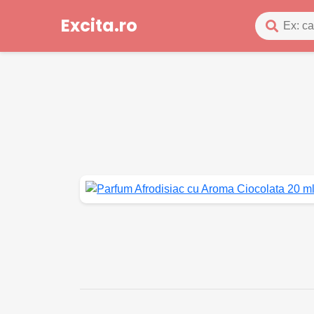
Excita.ro