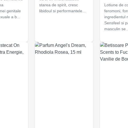
ea
starea de spirit, cresc
Lotiune de co
onei genitale
libidoul si performantele...
feromoni, fo
exuale a b...
ingredientul 
Sensfeel si 
masculin se..