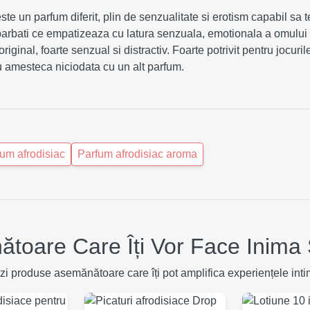
te un parfum diferit, plin de senzualitate si erotism capabil sa 
i barbati ce empatizeaza cu latura senzuala, emotionala a omulu
iginal, foarte senzual si distractiv. Foarte potrivit pentru jocuri
 Nu amesteca niciodata cu un alt parfum.
um afrodisiac
Parfum afrodisiac aroma
toare Care Îți Vor Face Inima 
zi produse asemănătoare care îți pot amplifica experiențele inti