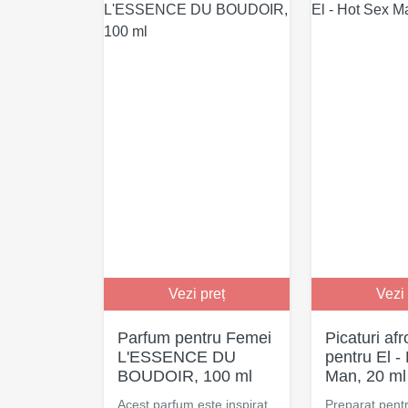
Vezi preț
Vezi 
Parfum pentru Femei
Picaturi af
L'ESSENCE DU
pentru El -
BOUDOIR, 100 ml
Man, 20 ml
Acest parfum este inspirat
Preparat pent