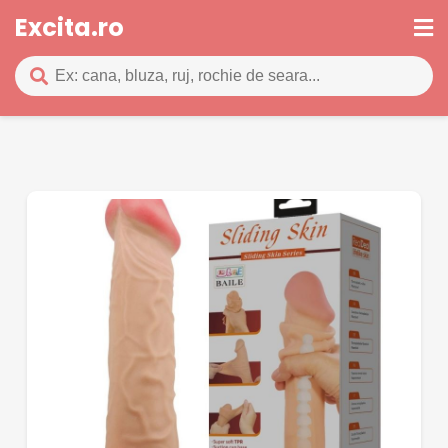
Excita.ro