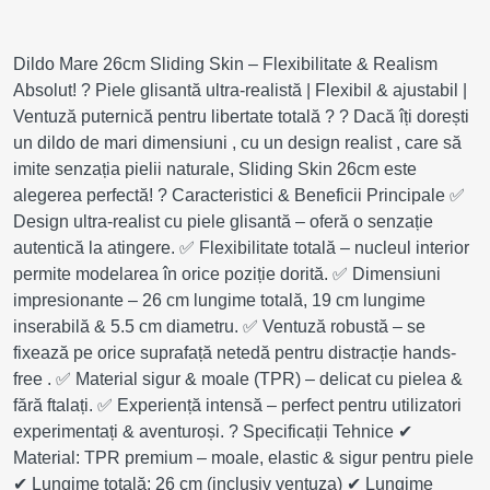
Dildo Mare 26cm Sliding Skin – Flexibilitate & Realism
Absolut! ? Piele glisantă ultra-realistă | Flexibil & ajustabil |
Ventuză puternică pentru libertate totală ? ? Dacă îți dorești
un dildo de mari dimensiuni , cu un design realist , care să
imite senzația pielii naturale, Sliding Skin 26cm este
alegerea perfectă! ? Caracteristici & Beneficii Principale ✅
Design ultra-realist cu piele glisantă – oferă o senzație
autentică la atingere. ✅ Flexibilitate totală – nucleul interior
permite modelarea în orice poziție dorită. ✅ Dimensiuni
impresionante – 26 cm lungime totală, 19 cm lungime
inserabilă & 5.5 cm diametru. ✅ Ventuză robustă – se
fixează pe orice suprafață netedă pentru distracție hands-
free . ✅ Material sigur & moale (TPR) – delicat cu pielea &
fără ftalați. ✅ Experiență intensă – perfect pentru utilizatori
experimentați & aventuroși. ? Specificații Tehnice ✔
Material: TPR premium – moale, elastic & sigur pentru piele
✔ Lungime totală: 26 cm (inclusiv ventuza) ✔ Lungime