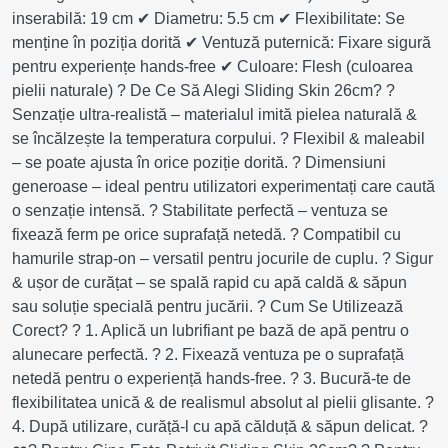
inserabilă: 19 cm ✔ Diametru: 5.5 cm ✔ Flexibilitate: Se
menține în poziția dorită ✔ Ventuză puternică: Fixare sigură
pentru experiențe hands-free ✔ Culoare: Flesh (culoarea
pielii naturale) ? De Ce Să Alegi Sliding Skin 26cm? ?
Senzație ultra-realistă – materialul imită pielea naturală &
se încălzește la temperatura corpului. ? Flexibil & maleabil
– se poate ajusta în orice poziție dorită. ? Dimensiuni
generoase – ideal pentru utilizatori experimentați care caută
o senzație intensă. ? Stabilitate perfectă – ventuza se
fixează ferm pe orice suprafață netedă. ? Compatibil cu
hamurile strap-on – versatil pentru jocurile de cuplu. ? Sigur
& ușor de curățat – se spală rapid cu apă caldă & săpun
sau soluție specială pentru jucării. ? Cum Se Utilizează
Corect? ? 1. Aplică un lubrifiant pe bază de apă pentru o
alunecare perfectă. ? 2. Fixează ventuza pe o suprafață
netedă pentru o experiență hands-free. ? 3. Bucură-te de
flexibilitatea unică & de realismul absolut al pielii glisante. ?
4. După utilizare, curăță-l cu apă călduță & săpun delicat. ?