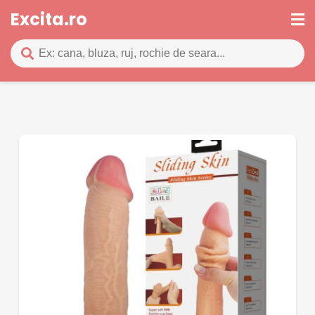
Excita.ro