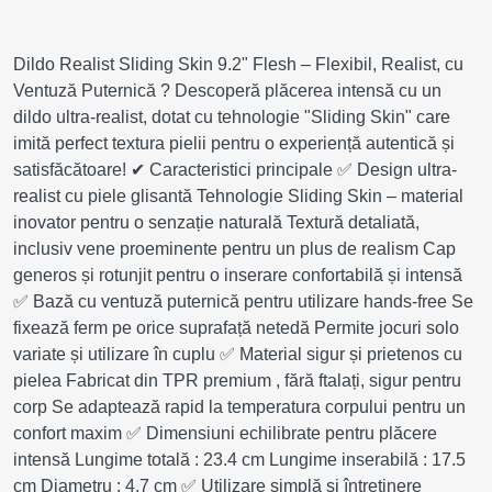
Dildo Realist Sliding Skin 9.2" Flesh – Flexibil, Realist, cu
Ventuză Puternică ? Descoperă plăcerea intensă cu un
dildo ultra-realist, dotat cu tehnologie "Sliding Skin" care
imită perfect textura pielii pentru o experiență autentică și
satisfăcătoare! ✔ Caracteristici principale ✅ Design ultra-
realist cu piele glisantă Tehnologie Sliding Skin – material
inovator pentru o senzație naturală Textură detaliată,
inclusiv vene proeminente pentru un plus de realism Cap
generos și rotunjit pentru o inserare confortabilă și intensă
✅ Bază cu ventuză puternică pentru utilizare hands-free Se
fixează ferm pe orice suprafață netedă Permite jocuri solo
variate și utilizare în cuplu ✅ Material sigur și prietenos cu
pielea Fabricat din TPR premium , fără ftalați, sigur pentru
corp Se adaptează rapid la temperatura corpului pentru un
confort maxim ✅ Dimensiuni echilibrate pentru plăcere
intensă Lungime totală : 23.4 cm Lungime inserabilă : 17.5
cm Diametru : 4.7 cm ✅ Utilizare simplă și întreținere