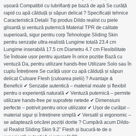
ușoară Compatibil cu lubrifianți pe bază de apă Se curăță
rapid cu apă călduță și săpun delicat ? Specificații tehnice
Caracteristică Detalii Tip produs Dildo realist cu piele
glisantă și ventuză puternică Material TPR de calitate
superioară, sigur pentru corp Tehnologie Sliding Skin
pentru senzație ultra-realistă Lungime totală 23.4 cm
Lungime inserabilă 17.5 cm Diametru 4.7 cm Flexibilitate
Se îndoaie ușor pentru ajustare în orice poziție Bază cu
ventuză Da, pentru utilizare hands-free Utilizare Solo sau în
cuplu Întreținere Se curăță ușor cu apă călduță și săpun
delicat Culoare Flesh (culoarea pielii) ? Avantaje &
Beneficii ✔ Senzație autentică – material moale și flexibil
pentru o experiență naturală ✔ Ventuză puternică – permite
utilizare hands-free pe suprafețe netede ✔ Dimensiuni
perfecte – potrivit pentru orice utilizator ✔ Ușor de curățat –
material sigur și întreținere simplă ✔ Versatil și ergonomic –
se adaptează oricărei poziții dorite ? Cumpără acum Dildo-
ul Realist Sliding Skin 9.2" Flesh și bucură-te de o