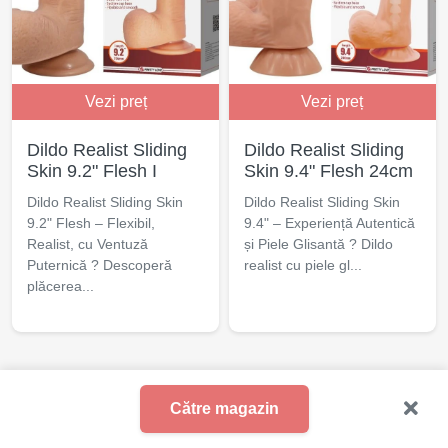
Vezi preț
Vezi preț
Dildo Realist Sliding
Dildo Realist Sliding
Skin 9.2" Flesh I
Skin 9.4" Flesh 24cm
Dildo Realist Sliding Skin
Dildo Realist Sliding Skin
9.2" Flesh – Flexibil,
9.4" – Experiență Autentică
Realist, cu Ventuză
și Piele Glisantă ? Dildo
Puternică ? Descoperă
realist cu piele gl...
plăcerea...
© 2021 - 2025 Excita.ro
Către magazin
Erotica
Jucarii erotice
Barber