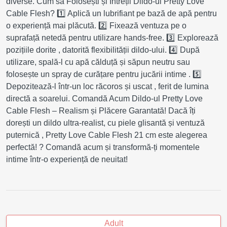
diverse. Cum să Folosești și Întreții Dildo-ul Pretty Love
Cable Flesh? 1️⃣ Aplică un lubrifiant pe bază de apă pentru
o experiență mai plăcută. 2️⃣ Fixează ventuza pe o
suprafață netedă pentru utilizare hands-free. 3️⃣ Explorează
pozițiile dorite , datorită flexibilității dildo-ului. 4️⃣ După
utilizare, spală-l cu apă călduță și săpun neutru sau
folosește un spray de curățare pentru jucării intime . 5️⃣
Depozitează-l într-un loc răcoros și uscat , ferit de lumina
directă a soarelui. Comandă Acum Dildo-ul Pretty Love
Cable Flesh – Realism și Plăcere Garantată! Dacă îți
dorești un dildo ultra-realist, cu piele glisantă și ventuză
puternică , Pretty Love Cable Flesh 21 cm este alegerea
perfectă! ? Comandă acum și transformă-ți momentele
intime într-o experiență de neuitat!
Adult