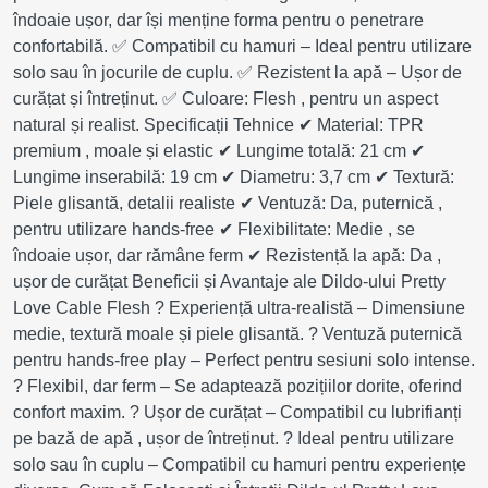
îndoaie ușor, dar își menține forma pentru o penetrare
confortabilă. ✅ Compatibil cu hamuri – Ideal pentru utilizare
solo sau în jocurile de cuplu. ✅ Rezistent la apă – Ușor de
curățat și întreținut. ✅ Culoare: Flesh , pentru un aspect
natural și realist. Specificații Tehnice ✔ Material: TPR
premium , moale și elastic ✔ Lungime totală: 21 cm ✔
Lungime inserabilă: 19 cm ✔ Diametru: 3,7 cm ✔ Textură:
Piele glisantă, detalii realiste ✔ Ventuză: Da, puternică ,
pentru utilizare hands-free ✔ Flexibilitate: Medie , se
îndoaie ușor, dar rămâne ferm ✔ Rezistență la apă: Da ,
ușor de curățat Beneficii și Avantaje ale Dildo-ului Pretty
Love Cable Flesh ? Experiență ultra-realistă – Dimensiune
medie, textură moale și piele glisantă. ? Ventuză puternică
pentru hands-free play – Perfect pentru sesiuni solo intense.
? Flexibil, dar ferm – Se adaptează pozițiilor dorite, oferind
confort maxim. ? Ușor de curățat – Compatibil cu lubrifianți
pe bază de apă , ușor de întreținut. ? Ideal pentru utilizare
solo sau în cuplu – Compatibil cu hamuri pentru experiențe