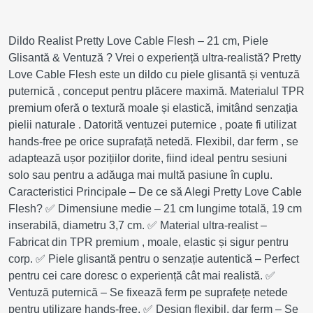
Dildo Realist Pretty Love Cable Flesh – 21 cm, Piele
Glisantă & Ventuză ? Vrei o experiență ultra-realistă? Pretty
Love Cable Flesh este un dildo cu piele glisantă și ventuză
puternică , conceput pentru plăcere maximă. Materialul TPR
premium oferă o textură moale și elastică, imitând senzația
pielii naturale . Datorită ventuzei puternice , poate fi utilizat
hands-free pe orice suprafață netedă. Flexibil, dar ferm , se
adaptează ușor pozițiilor dorite, fiind ideal pentru sesiuni
solo sau pentru a adăuga mai multă pasiune în cuplu.
Caracteristici Principale – De ce să Alegi Pretty Love Cable
Flesh? ✅ Dimensiune medie – 21 cm lungime totală, 19 cm
inserabilă, diametru 3,7 cm. ✅ Material ultra-realist –
Fabricat din TPR premium , moale, elastic și sigur pentru
corp. ✅ Piele glisantă pentru o senzație autentică – Perfect
pentru cei care doresc o experiență cât mai realistă. ✅
Ventuză puternică – Se fixează ferm pe suprafețe netede
pentru utilizare hands-free. ✅ Design flexibil, dar ferm – Se