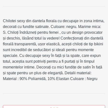
Chilotei sexy din dantela florala cu decupaje in zona intima,
decorati cu fundite satinate. Culoare: negru. Marime mica:
S. Chiloți îndrăzneți pentru femei , cu un design provocator
și deschis, lăsând totul la vedere! Confecționați din dantelă
florală transparentă, ușor elastică, acești chiloți de tip bikini
sunt incredibil de seducători și ideali pentru momente
speciale. Cu decupaje sexy în față și la spate, care expun
totul, aceștia sunt potriviți pentru a fi purtați și în timpul
momentelor intime. Decorați cu mici fundițe de satin în față
și spate pentru un plus de eleganță. Detalii material:
Material : 90% Poliamidă, 10% Elastan Culoare : Negru