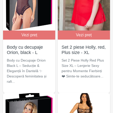
Vezi preț
Vezi preț
Body cu decupaje
Set 2 piese Holly, red,
Orion, black - L
Plus size - XL
Body cu Decupaje Orion
Set 2 Piese Holly Red Plus
Black L – Seducție &
Size XL – Lenjerie Sexy
Eleganță în Dantelă ✨
pentru Momente Fierbinți
Descoperă feminitatea și
❤️ Simte-te seducătoare...
rafi...