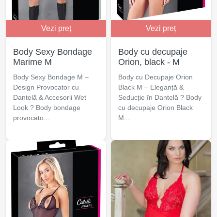
Vezi preț
Vezi preț
Body Sexy Bondage
Body cu decupaje
Marime M
Orion, black - M
Body Sexy Bondage M –
Body cu Decupaje Orion
Design Provocator cu
Black M – Eleganță &
Dantelă & Accesorii Wet
Seducție în Dantelă ? Body
Look ? Body bondage
cu decupaje Orion Black
provocato...
M...