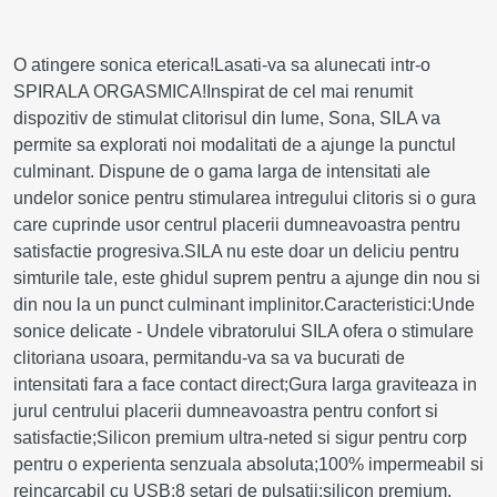
O atingere sonica eterica!Lasati-va sa alunecati intr-o
SPIRALA ORGASMICA!Inspirat de cel mai renumit
dispozitiv de stimulat clitorisul din lume, Sona, SILA va
permite sa explorati noi modalitati de a ajunge la punctul
culminant. Dispune de o gama larga de intensitati ale
undelor sonice pentru stimularea intregului clitoris si o gura
care cuprinde usor centrul placerii dumneavoastra pentru
satisfactie progresiva.SILA nu este doar un deliciu pentru
simturile tale, este ghidul suprem pentru a ajunge din nou si
din nou la un punct culminant implinitor.Caracteristici:Unde
sonice delicate - Undele vibratorului SILA ofera o stimulare
clitoriana usoara, permitandu-va sa va bucurati de
intensitati fara a face contact direct;Gura larga graviteaza in
jurul centrului placerii dumneavoastra pentru confort si
satisfactie;Silicon premium ultra-neted si sigur pentru corp
pentru o experienta senzuala absoluta;100% impermeabil si
reincarcabil cu USB;8 setari de pulsatii;silicon premium,