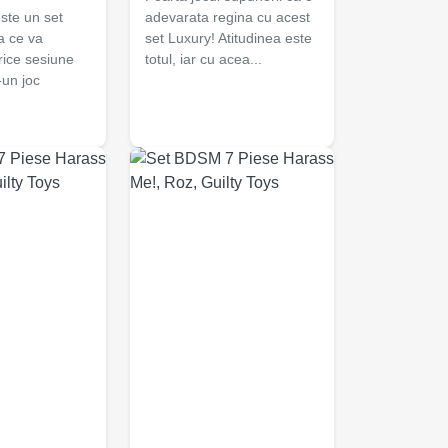
ste un set
adevarata regina cu acest
a ce va
set Luxury! Atitudinea este
rice sesiune
totul, iar cu acea...
-un joc