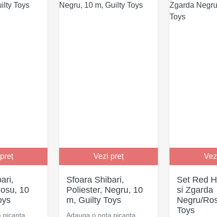
preț
Vezi preț
Vez
ari,
Sfoara Shibari,
Set Red H
Rosu, 10
Poliester, Negru, 10
si Zgarda
oys
m, Guilty Toys
Negru/Ro
Toys
 picanta
Adauga o nota picanta