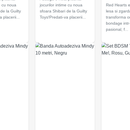
me cu noua
jocurilor intime cu noua
Red Hearts e
de la Guilty
sfoara Shibari de la Guilty
lesa si zgard
 placerii...
Toys!Predati-va placerii...
transforma o
bondage intr
pasional, f...