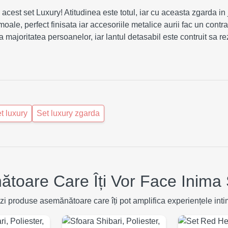
cest set Luxury! Atitudinea este totul, iar cu aceasta zgarda in j
moale, perfect finisata iar accesoriile metalice aurii fac un cont
a majoritatea persoanelor, iar lantul detasabil este contruit sa 
t luxury
Set luxury zgarda
toare Care Îți Vor Face Inima 
zi produse asemănătoare care îți pot amplifica experiențele inti