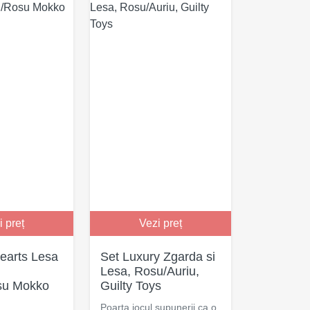
i preț
Vezi preț
earts Lesa
Set Luxury Zgarda si
Lesa, Rosu/Auriu,
su Mokko
Guilty Toys
Poarta jocul supunerii ca o