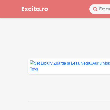
Excita.ro