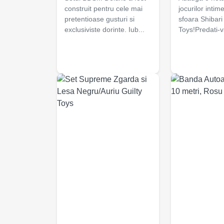
construit pentru cele mai
jocurilor inti
pretentioase gusturi si
sfoara Shibari 
exclusiviste dorinte. Iub...
Toys!Predati-va