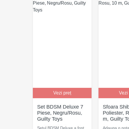
Vezi preț
Vezi 
Set BDSM Deluxe 7
Sfoara Shib
Piese, Negru/Rosu,
Poliester, 
Guilty Toys
m, Guilty T
Setul BDSM Deluxe a fost
Adauga o nota