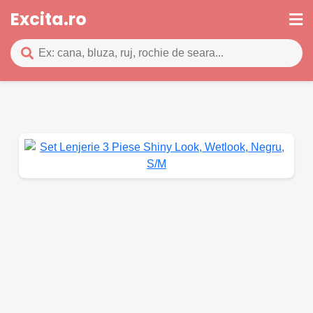
Excita.ro