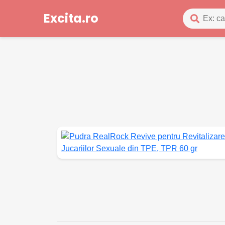
Excita.ro