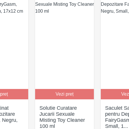
preț
Vezi preț
Vez
inat
Solutie Curatare
Saculet Sa
ozitare
Jucarii Sexuale
pentru De
 Negru,
Misting Toy Cleaner
FairyGasm
100 ml
Small, 1...