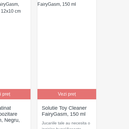
i preț
Vezi preț
tinat
Solutie Toy Cleaner
pozitare
FairyGasm, 150 ml
, Negru,
Jucariile tale au necesita o