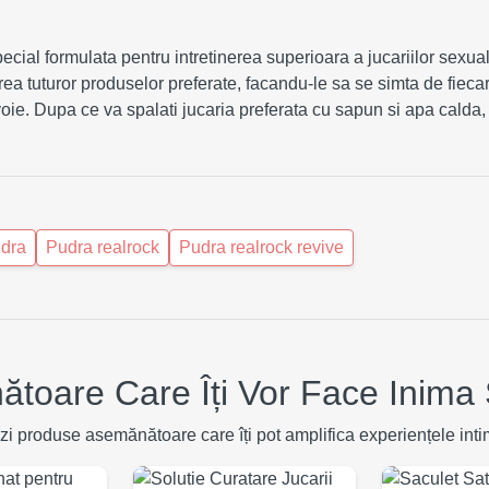
ial formulata pentru intretinerea superioara a jucariilor sex
ea tuturor produselor preferate, facandu-le sa se simta de fieca
nevoie. Dupa ce va spalati jucaria preferata cu sapun si apa calda, 
dra
Pudra realrock
Pudra realrock revive
toare Care Îți Vor Face Inima 
zi produse asemănătoare care îți pot amplifica experiențele inti