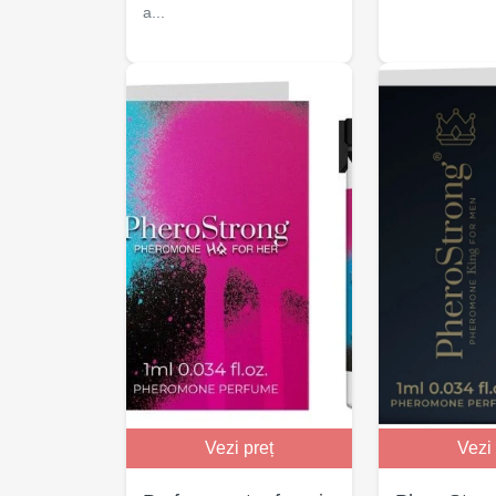
a...
Vezi preț
Vezi 