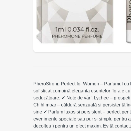
PheroStrong Perfect for Women – Parfumul cu Fe
sofisticat combină eleganța esențelor florale cu
seducătoare: ✔ Note de vârf: Lychee – prospețim
Chihlimbar – căldură senzuală și persistență în
sine ✔ Parfum luxos și persistent – perfect pen
evenimente speciale sau pur și simplu pentru a te 
decolteu ) pentru un efect maxim. Evită contactu