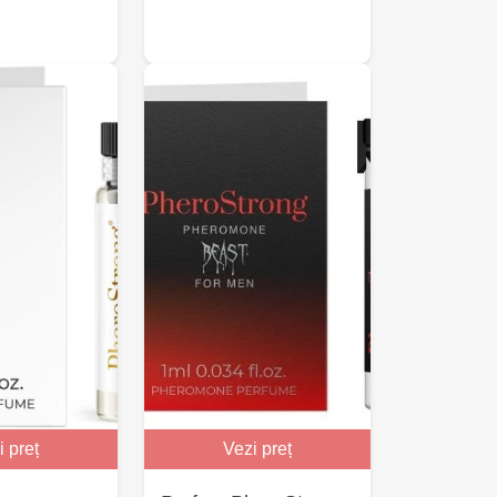
i preț
Vezi preț