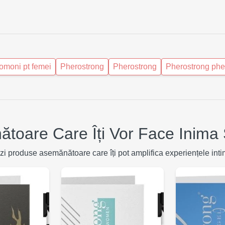
omoni pt femei
Pherostrong
Pherostrong
Pherostrong ph
toare Care Îți Vor Face Inima 
zi produse asemănătoare care îți pot amplifica experiențele inti