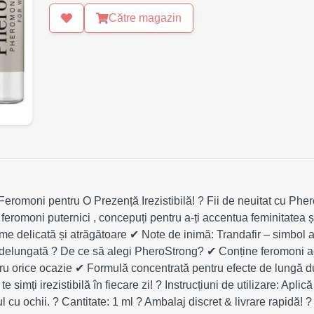
Către magazin
romoni pentru O Prezență Irezistibilă! ? Fii de neuitat cu Phe
 feromoni puternici , concepuți pentru a-ți accentua feminitatea 
e delicată și atrăgătoare ✔ Note de inimă: Trandafir – simbol al
delungată ? De ce să alegi PheroStrong? ✔ Conține feromoni activ
tru orice ocazie ✔ Formulă concentrată pentru efecte de lungă dur
simți irezistibilă în fiecare zi! ? Instrucțiuni de utilizare: Aplic
l cu ochii. ? Cantitate: 1 ml ? Ambalaj discret & livrare rapidă!