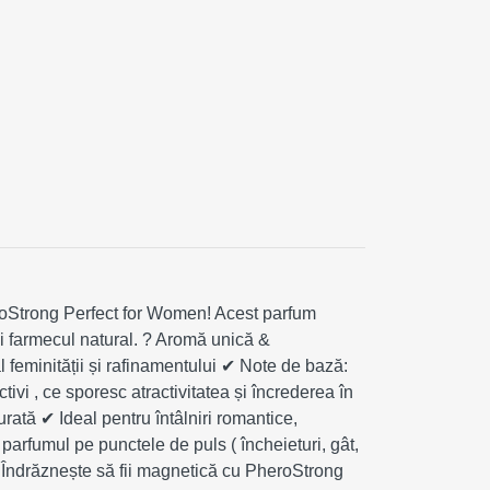
roStrong Perfect for Women! Acest parfum
și farmecul natural. ? Aromă unică &
 feminității și rafinamentului ✔ Note de bază:
i , ce sporesc atractivitatea și încrederea în
ată ✔ Ideal pentru întâlniri romantice,
ă parfumul pe punctele de puls ( încheieturi, gât,
 ? Îndrăznește să fii magnetică cu PheroStrong