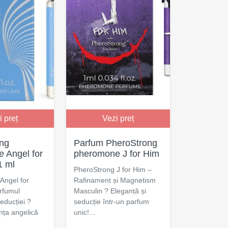
i preț
Vezi preț
ng
Parfum PheroStrong
 Angel for
pheromone J for Him
1 ml
PheroStrong J for Him –
Angel for
Rafinament și Magnetism
rfumul
Masculin ? Eleganță și
 Seducției ?
seducție într-un parfum
nța angelică
unic!...