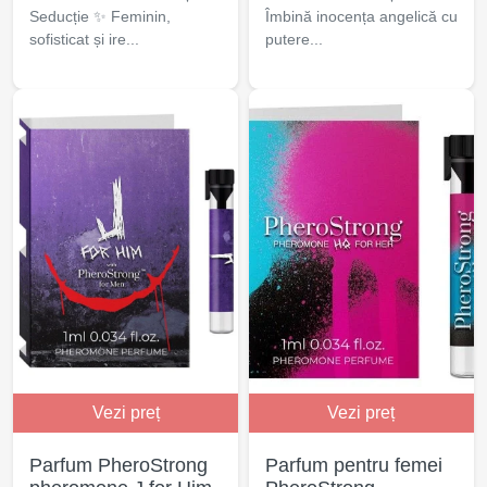
Seducție ✨ Feminin,
Îmbină inocența angelică cu
sofisticat și ire...
putere...
Vezi preț
Vezi preț
Parfum PheroStrong
Parfum pentru femei