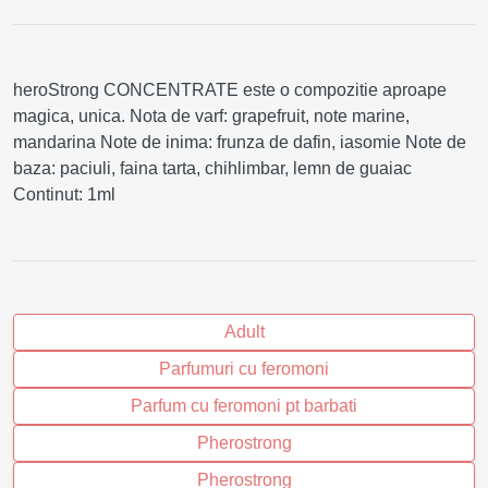
heroStrong CONCENTRATE este o compozitie aproape
magica, unica. Nota de varf: grapefruit, note marine,
mandarina Note de inima: frunza de dafin, iasomie Note de
baza: paciuli, faina tarta, chihlimbar, lemn de guaiac
Continut: 1ml
Adult
Parfumuri cu feromoni
Parfum cu feromoni pt barbati
Pherostrong
Pherostrong