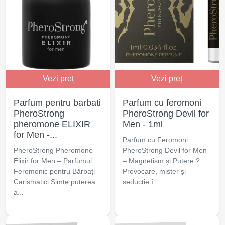
Vezi preț
Vezi preț
Parfum pentru barbati
Parfum cu feromoni
PheroStrong
PheroStrong Devil for
pheromone ELIXIR
Men - 1ml
for Men -...
Parfum cu Feromoni
PheroStrong Pheromone
PheroStrong Devil for Men
Elixir for Men – Parfumul
– Magnetism și Putere ?
Feromonic pentru Bărbați
Provocare, mister și
Carismatici Simte puterea
seducție î...
a...