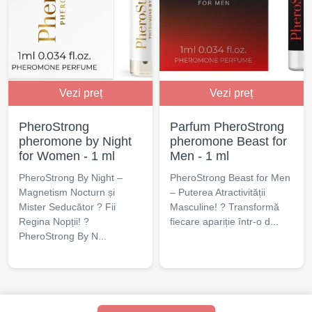
Vezi preț
Vezi preț
PheroStrong
Parfum PheroStrong
pheromone by Night
pheromone Beast for
for Women - 1 ml
Men - 1 ml
PheroStrong By Night –
PheroStrong Beast for Men
Magnetism Nocturn și
– Puterea Atractivității
Mister Seducător ? Fii
Masculine! ? Transformă
Regina Nopții! ?
fiecare apariție într-o d...
PheroStrong By N...