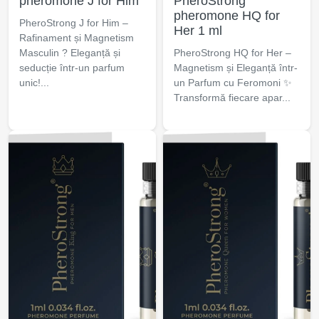
pheromone J for Him
PheroStrong
pheromone HQ for
PheroStrong J for Him –
Her 1 ml
Rafinament și Magnetism
Masculin ? Eleganță și
PheroStrong HQ for Her –
seducție într-un parfum
Magnetism și Eleganță într-
unic!...
un Parfum cu Feromoni ✨
Transformă fiecare apar...