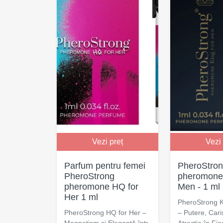
Vezi preț
Vezi 
Parfum pentru femei
PheroStro
PheroStrong
pheromone 
pheromone HQ for
Men - 1 ml
Her 1 ml
PheroStrong K
PheroStrong HQ for Her –
– Putere, Cari