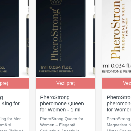
preț
Vezi preț
Vez
ng
PheroStrong
PheroStro
King for
pheromone Queen
pheromone
for Women - 1 ml
for Women
ing for Men
PheroStrong Queen for
PheroStrong 
smă și
Women – Eleganță,
Magnetism No