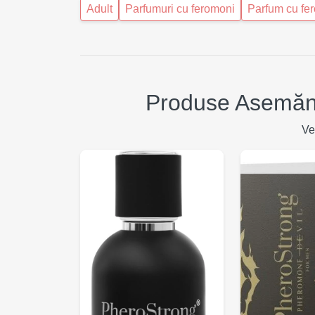
Adult
Parfumuri cu feromoni
Parfum cu fer
Produse Asemănă
Ve