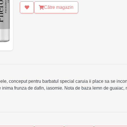
Către magazin
e, conceput pentru barbatul special caruia ii place sa se incon
 inima frunza de dafin, iasomie. Nota de baza lemn de guaiac, mu