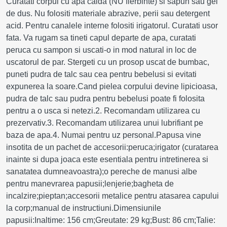
Curatati corpul cu apa calda (NU fierbinte) si sapun sau gel
de dus. Nu folositi materiale abrazive, perii sau detergent
acid. Pentru canalele interne folositi irigatorul. Curatati usor
fata. Va rugam sa tineti capul departe de apa, curatati
peruca cu sampon si uscati-o in mod natural in loc de
uscatorul de par. Stergeti cu un prosop uscat de bumbac,
puneti pudra de talc sau cea pentru bebelusi si evitati
expunerea la soare.Cand pielea corpului devine lipicioasa,
pudra de talc sau pudra pentru bebelusi poate fi folosita
pentru a o usca si netezi.2. Recomandam utilizarea cu
prezervativ.3. Recomandam utilizarea unui lubrifiant pe
baza de apa.4. Numai pentru uz personal.Papusa vine
insotita de un pachet de accesorii:peruca;irigator (curatarea
inainte si dupa joaca este esentiala pentru intretinerea si
sanatatea dumneavoastra);o pereche de manusi albe
pentru manevrarea papusii;lenjerie;bagheta de
incalzire;pieptan;accesorii metalice pentru atasarea capului
la corp;manual de instructiuni.Dimensiunile
papusii:Inaltime: 156 cm;Greutate: 29 kg;Bust: 86 cm;Talie: