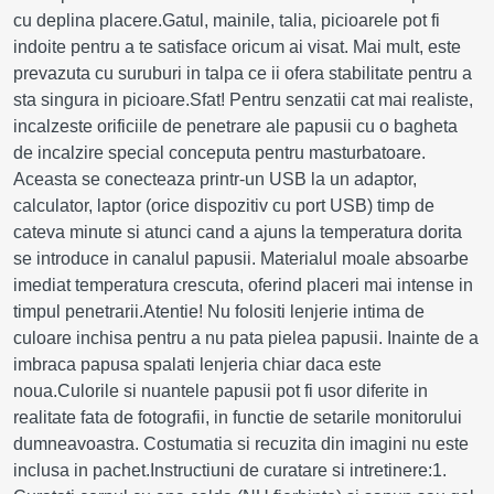
cu deplina placere.Gatul, mainile, talia, picioarele pot fi
indoite pentru a te satisface oricum ai visat. Mai mult, este
prevazuta cu suruburi in talpa ce ii ofera stabilitate pentru a
sta singura in picioare.Sfat! Pentru senzatii cat mai realiste,
incalzeste orificiile de penetrare ale papusii cu o bagheta
de incalzire special conceputa pentru masturbatoare.
Aceasta se conecteaza printr-un USB la un adaptor,
calculator, laptor (orice dispozitiv cu port USB) timp de
cateva minute si atunci cand a ajuns la temperatura dorita
se introduce in canalul papusii. Materialul moale absoarbe
imediat temperatura crescuta, oferind placeri mai intense in
timpul penetrarii.Atentie! Nu folositi lenjerie intima de
culoare inchisa pentru a nu pata pielea papusii. Inainte de a
imbraca papusa spalati lenjeria chiar daca este
noua.Culorile si nuantele papusii pot fi usor diferite in
realitate fata de fotografii, in functie de setarile monitorului
dumneavoastra. Costumatia si recuzita din imagini nu este
inclusa in pachet.Instructiuni de curatare si intretinere:1.