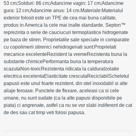
53 cm;Solduri: 86 cm;Adancime vagin: 17 cm;Adancime
gura: 12 cm;Adancime anus: 14 cm.Materiale:Materialul
exterior folosit este un TPE de cea mai buna calitate,
produs in America la cele mai inalte standarde. Septon™
reprezinta o serie de cauciucuri termoplastice hidrogenate
pe baza de stiren. Proprietatile sale speciale in comparatie
cu copolimerii stirenici nehidrogenati sunt:Proprietati
mecanice excelenteRezistent la vremeRezistenta buna la
substante chimicePerformanta buna la temperatura
scazutaNon-toxicRezistenta ridicata la calduraIzolatie
electrica excelentaElasticitate crescutaReciclabilScheletul
papusii este unul foarte rezistent, din otel inoxidabil si alte
aliaje feroase. Punctele de flexare, aceleasi ca si cele
umane, nu sunt sudate (ca la alte papusi disponibile pe
piata) ci angrenate, astfel ca nu se vor slabi indiferent de cat
de des sau cat timp veti folosi papusa.