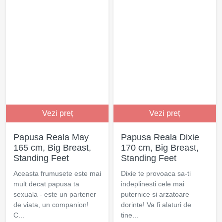
Vezi preț
Vezi preț
Papusa Reala May
Papusa Reala Dixie
165 cm, Big Breast,
170 cm, Big Breast,
Standing Feet
Standing Feet
Aceasta frumusete este mai
Dixie te provoaca sa-ti
mult decat papusa ta
indeplinesti cele mai
sexuala - este un partener
puternice si arzatoare
de viata, un companion!
dorinte! Va fi alaturi de
C...
tine...