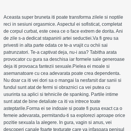
Aceasta super bruneta iti poate transforma zilele si noptile
reci in sesiuni orgasmice. Aspectul ei sofisticat, completat
de corpul curbat, este ceea ce o face extrem de dorita. Ani
de zile s-a dedicat stapanirii artei seductiei.Va fi greu sa
privesti in alta parte odata ce te-a vrajit cu ochii sai
patrunzatori. Te-a captivat deja, nu-i asa? Tabitha arata
provocator cu gura sa deschisa iar formele sale generoase
deja iti provoaca fantezii sexuale.Pielea ei moale si
asemanatoare cu cea adevarata poate crea dependenta.
Nu doar ca iti vei dori sa o mangai la nesfarsit dar sanii si
fundul sunt atat de fermi si obraznici ca vei putea cu
usurinta sa aplici si tehnicile de spanking. Partile intime
sunt atat de bine detaliate ca iti va intrece toate
asteptarile.Forma ei se indoaie si poate fi pusa exact ca o
femeie adevarata, permitandu-ti sa explorezi aproape orice
pozitie sexuala la alegere. In gura, vagin si anus, vei
descoperi canale foarte texturate care va infasoara penisul