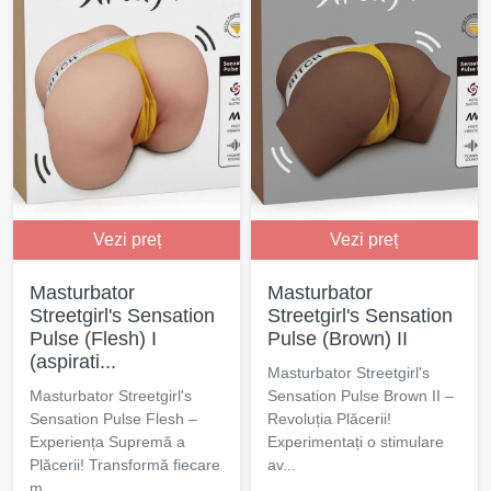
Vezi preț
Vezi preț
Masturbator
Masturbator
Streetgirl's Sensation
Streetgirl's Sensation
Pulse (Flesh) I
Pulse (Brown) II
(aspirati...
Masturbator Streetgirl's
Masturbator Streetgirl's
Sensation Pulse Brown II –
Sensation Pulse Flesh –
Revoluția Plăcerii!
Experiența Supremă a
Experimentați o stimulare
Plăcerii! Transformă fiecare
av...
m...