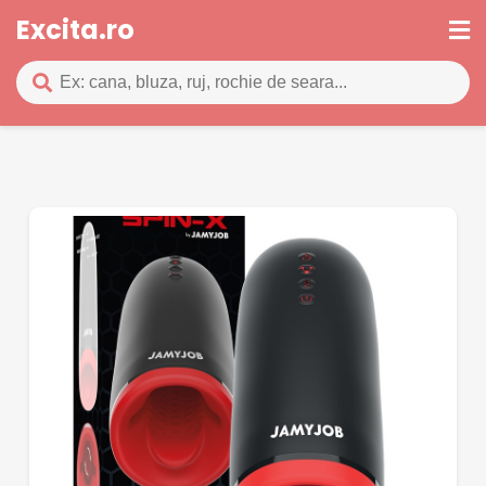
Excita.ro