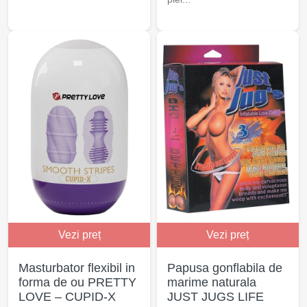
Vezi preț
Vezi preț
Masturbator flexibil in
Papusa gonflabila de
forma de ou PRETTY
marime naturala
LOVE – CUPID-X
JUST JUGS LIFE