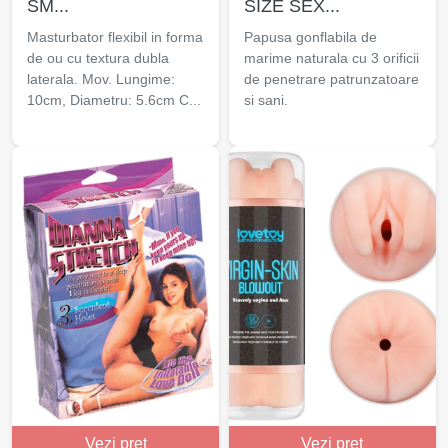
SM...
SIZE SEX...
Masturbator flexibil in forma
Papusa gonflabila de
de ou cu textura dubla
marime naturala cu 3 orificii
laterala. Mov. Lungime:
de penetrare patrunzatoare
10cm, Diametru: 5.6cm C...
si sani.
Vezi preț
Vezi preț