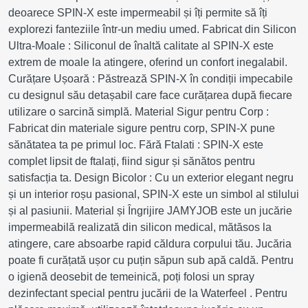
deoarece SPIN-X este impermeabil și îți permite să îți
explorezi fanteziile într-un mediu umed. Fabricat din Silicon
Ultra-Moale : Siliconul de înaltă calitate al SPIN-X este
extrem de moale la atingere, oferind un confort inegalabil.
Curățare Ușoară : Păstrează SPIN-X în condiții impecabile
cu designul său detașabil care face curățarea după fiecare
utilizare o sarcină simplă. Material Sigur pentru Corp :
Fabricat din materiale sigure pentru corp, SPIN-X pune
sănătatea ta pe primul loc. Fără Ftalati : SPIN-X este
complet lipsit de ftalați, fiind sigur și sănătos pentru
satisfacția ta. Design Bicolor : Cu un exterior elegant negru
și un interior roșu pasional, SPIN-X este un simbol al stilului
și al pasiunii. Material și Îngrijire JAMYJOB este un jucărie
impermeabilă realizată din silicon medical, mătăsos la
atingere, care absoarbe rapid căldura corpului tău. Jucăria
poate fi curățată ușor cu puțin săpun sub apă caldă. Pentru
o igienă deosebit de temeinică, poți folosi un spray
dezinfectant special pentru jucării de la Waterfeel . Pentru