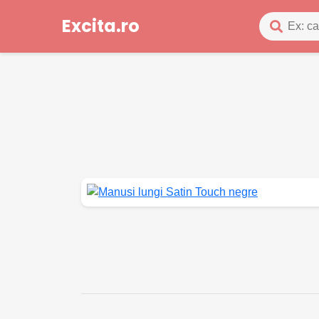
Excita.ro