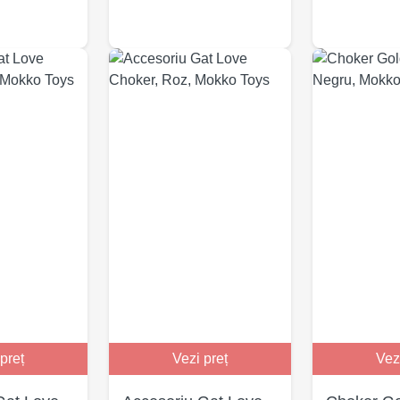
preț
Vezi preț
Vez