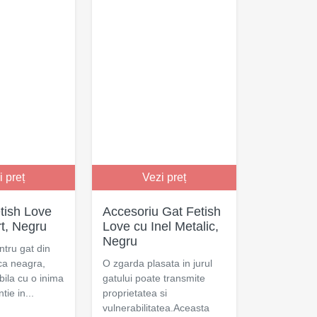
i preț
Vezi preț
tish Love
Accesoriu Gat Fetish
t, Negru
Love cu Inel Metalic,
Negru
ntru gat din
ica neagra,
O zgarda plasata in jurul
ibila cu o inima
gatului poate transmite
tie in...
proprietatea si
vulnerabilitatea.Aceasta