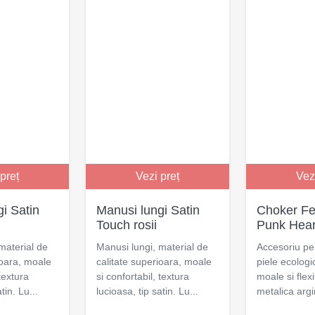
preț
Vezi preț
Vez
i Satin
Manusi lungi Satin
Choker Fe
Touch rosii
Punk Hear
material de
Manusi lungi, material de
Accesoriu pe
ioara, moale
calitate superioara, moale
piele ecolog
 textura
si confortabil, textura
moale si flex
tin. Lu...
lucioasa, tip satin. Lu...
metalica argin