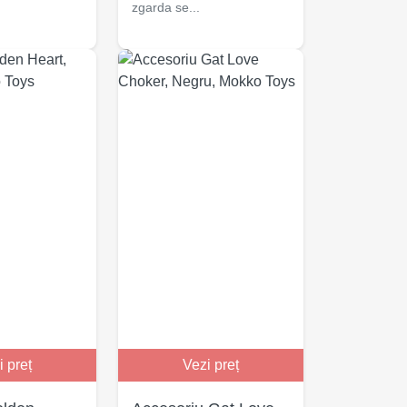
zgarda se...
i preț
Vezi preț