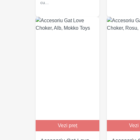
cu...
Vezi preț
Vezi 