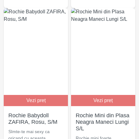
Vezi preț
Vezi preț
Rochie Babydoll
Rochie Mini din Plasa
ZAFIRA, Rosu, S/M
Neagra Maneci Lungi
S/L
SImte-te mai sexy ca
oricand cu aceasta
Rochie mini foarte