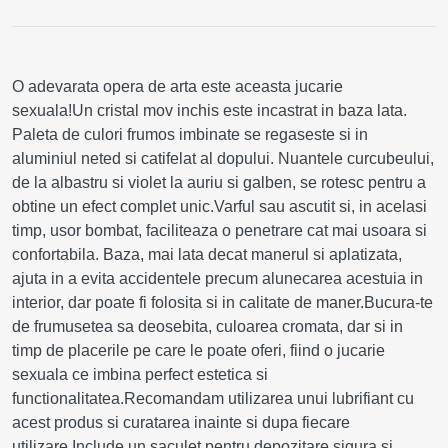
O adevarata opera de arta este aceasta jucarie
sexuala!Un cristal mov inchis este incastrat in baza lata.
Paleta de culori frumos imbinate se regaseste si in
aluminiul neted si catifelat al dopului. Nuantele curcubeului,
de la albastru si violet la auriu si galben, se rotesc pentru a
obtine un efect complet unic.Varful sau ascutit si, in acelasi
timp, usor bombat, faciliteaza o penetrare cat mai usoara si
confortabila. Baza, mai lata decat manerul si aplatizata,
ajuta in a evita accidentele precum alunecarea acestuia in
interior, dar poate fi folosita si in calitate de maner.Bucura-te
de frumusetea sa deosebita, culoarea cromata, dar si in
timp de placerile pe care le poate oferi, fiind o jucarie
sexuala ce imbina perfect estetica si
functionalitatea.Recomandam utilizarea unui lubrifiant cu
acest produs si curatarea inainte si dupa fiecare
utilizare.Include un saculet pentru depozitare sigura si