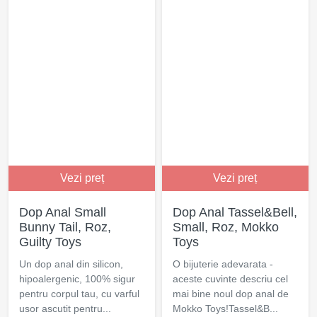
Vezi preț
Vezi preț
Dop Anal Small
Dop Anal Tassel&Bell,
Bunny Tail, Roz,
Small, Roz, Mokko
Guilty Toys
Toys
Un dop anal din silicon,
O bijuterie adevarata -
hipoalergenic, 100% sigur
aceste cuvinte descriu cel
pentru corpul tau, cu varful
mai bine noul dop anal de
usor ascutit pentru...
Mokko Toys!Tassel&B...