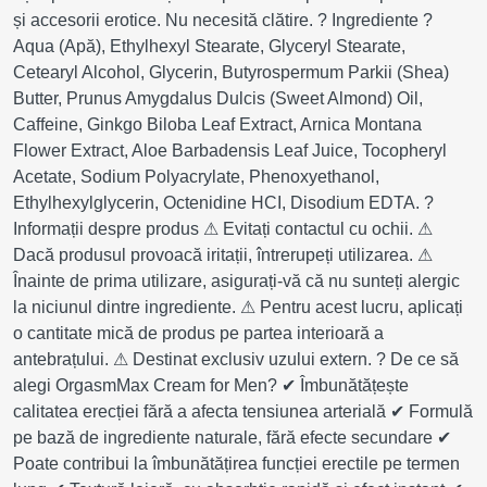
și accesorii erotice. Nu necesită clătire. ? Ingrediente ?
Aqua (Apă), Ethylhexyl Stearate, Glyceryl Stearate,
Cetearyl Alcohol, Glycerin, Butyrospermum Parkii (Shea)
Butter, Prunus Amygdalus Dulcis (Sweet Almond) Oil,
Caffeine, Ginkgo Biloba Leaf Extract, Arnica Montana
Flower Extract, Aloe Barbadensis Leaf Juice, Tocopheryl
Acetate, Sodium Polyacrylate, Phenoxyethanol,
Ethylhexylglycerin, Octenidine HCI, Disodium EDTA. ?
Informații despre produs ⚠ Evitați contactul cu ochii. ⚠
Dacă produsul provoacă iritații, întrerupeți utilizarea. ⚠
Înainte de prima utilizare, asigurați-vă că nu sunteți alergic
la niciunul dintre ingrediente. ⚠ Pentru acest lucru, aplicați
o cantitate mică de produs pe partea interioară a
antebrațului. ⚠ Destinat exclusiv uzului extern. ? De ce să
alegi OrgasmMax Cream for Men? ✔ Îmbunătățește
calitatea erecției fără a afecta tensiunea arterială ✔ Formulă
pe bază de ingrediente naturale, fără efecte secundare ✔
Poate contribui la îmbunătățirea funcției erectile pe termen