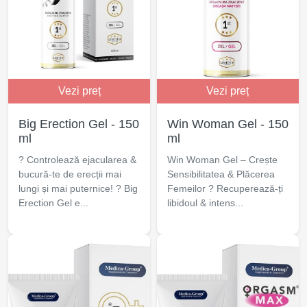
Vezi preț
Vezi preț
Big Erection Gel - 150
Win Woman Gel - 150
ml
ml
? Controlează ejacularea &
Win Woman Gel – Crește
bucură-te de erecții mai
Sensibilitatea & Plăcerea
lungi și mai puternice! ? Big
Femeilor ? Recuperează-ți
Erection Gel e...
libidoul & intens...