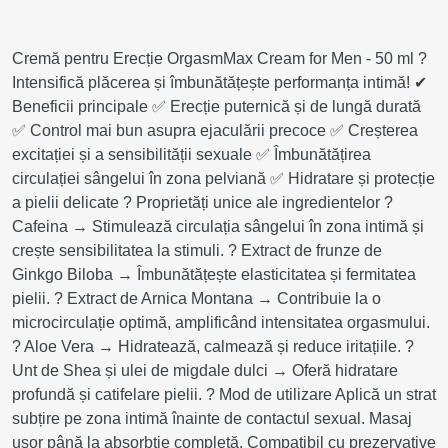
Cremă pentru Erecție OrgasmMax Cream for Men - 50 ml ?
Intensifică plăcerea și îmbunătățește performanța intimă! ✔
Beneficii principale ✅ Erecție puternică și de lungă durată
✅ Control mai bun asupra ejaculării precoce ✅ Creșterea
excitației și a sensibilității sexuale ✅ Îmbunătățirea
circulației sângelui în zona pelviană ✅ Hidratare și protecție
a pielii delicate ? Proprietăți unice ale ingredientelor ?
Cafeina → Stimulează circulația sângelui în zona intimă și
crește sensibilitatea la stimuli. ? Extract de frunze de
Ginkgo Biloba → Îmbunătățește elasticitatea și fermitatea
pielii. ? Extract de Arnica Montana → Contribuie la o
microcirculație optimă, amplificând intensitatea orgasmului.
? Aloe Vera → Hidratează, calmează și reduce iritațiile. ?
Unt de Shea și ulei de migdale dulci → Oferă hidratare
profundă și catifelare pielii. ? Mod de utilizare Aplică un strat
subțire pe zona intimă înainte de contactul sexual. Masaj
ușor până la absorbție completă. Compatibil cu prezervative