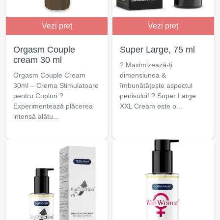
Vezi preț
Vezi preț
Orgasm Couple
Super Large, 75 ml
cream 30 ml
? Maximizează-ți
Orgasm Couple Cream
dimensiunea &
30ml – Crema Stimulatoare
îmbunătățește aspectul
pentru Cupluri ?
penisului! ? Super Large
Experimentează plăcerea
XXL Cream este o...
intensă alătu...