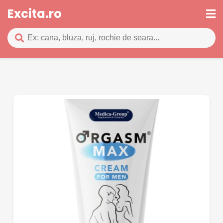
Excita.ro