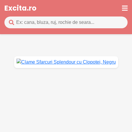
Excita.ro