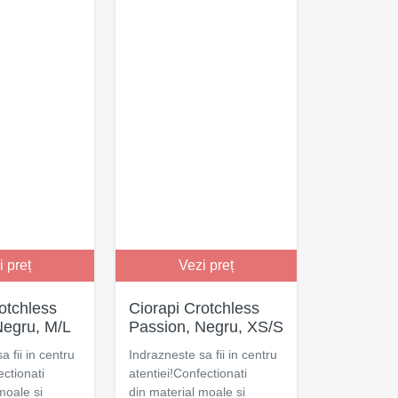
i preț
Vezi preț
otchless
Ciorapi Crotchless
Negru, M/L
Passion, Negru, XS/S
a fii in centru
Indrazneste sa fii in centru
ectionati
atentiei!Confectionati
moale si
din material moale si