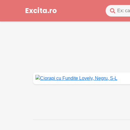
Excita.ro