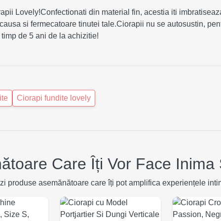
pii Lovely!Confectionati din material fin, acestia iti imbratisea
causa si fermecatoare tinutei tale.Ciorapii nu se autosustin, pe
timp de 5 ani de la achizitie!
ite
Ciorapi fundite lovely
toare Care Îți Vor Face Inima 
zi produse asemănătoare care îți pot amplifica experiențele inti