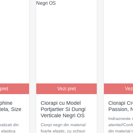
preț
Vezi preț
Vez
lphine
Ciorapi cu Model
Ciorapi Cr
ela, Size
Portjartier Si Dungi
Passion, 
Verticale Negri OS
Indrazneste s
alizati din
Ciorpi negri din material
atentiei!Conf
 elastica
foarte elastic, cu ochiuri
din material 