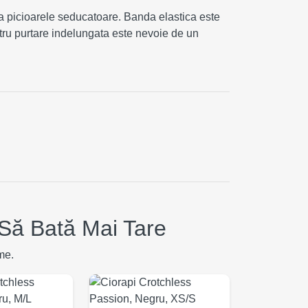
za picioarele seducatoare. Banda elastica este
ntru purtare indelungata este nevoie de un
Să Bată Mai Tare
me.