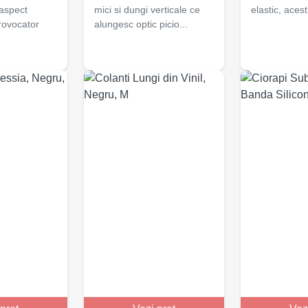
 aspect
mici si dungi verticale ce
elastic, acesti
provocator
alungesc optic picio...