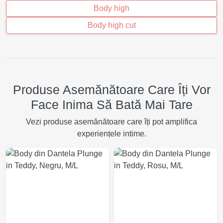
Body high
Body high cut
Produse Asemănătoare Care Îți Vor
Face Inima Să Bată Mai Tare
Vezi produse asemănătoare care îți pot amplifica
experiențele intime.