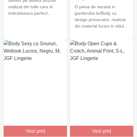
uimitor pe silueta ta!Este
realizat din tulle care iti
O piesa de neratat in
imbratiseaza perfect...
garderoba ta!Body cu
design provocator, realizat
din material lucios in stilul...
Vezi preț
Vezi preț