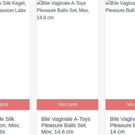
preț
Vezi preț
Vez
le Silk
Bile Vaginale A-Toys
Bile Vagin
con, Mov,
Pleasure Balls Set,
Pleasure B
bs
Mov, 14.6 cm
14 cm