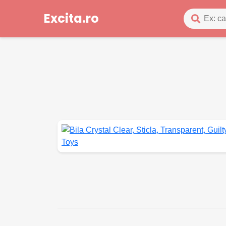
Excita.ro