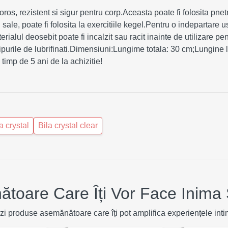
oros, rezistent si sigur pentru corp.Aceasta poate fi folosita pnet
sale, poate fi folosita la exercitiile kegel.Pentru o indepartare uso
terialul deosebit poate fi incalzit sau racit inainte de utilizare 
 tipurile de lubrifinati.Dimensiuni:Lungime totala: 30 cm;Lungine
imp de 5 ani de la achizitie!
a crystal
Bila crystal clear
toare Care Îți Vor Face Inima 
zi produse asemănătoare care îți pot amplifica experiențele inti