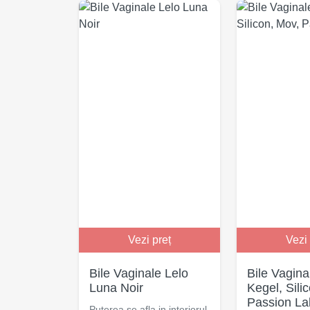
Vezi preț
Vezi 
Bile Vaginale Lelo
Bile Vagina
Luna Noir
Kegel, Sili
Passion La
Puterea se afla in interiorul