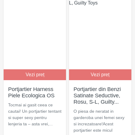
Vezi preț
Vezi preț
Portjartier Harness
Portjartier din Benzi
Piele Ecologica OS
Satinate Seductive,
Rosu, S-L, Guilty...
Tocmai ai gasit ceea ce
cautai! Un portjartier tentant
O piesa de neratat in
si super sexy pentru
garderoba unei femei sexy
lenjeria ta – asta vrei,...
si increzatoare!Acest
portjartier este micul